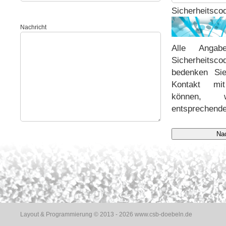
Sicherheitsco
Nachricht
Alle Anga
Sicherheitscode
bedenken Si
Kontakt mi
können,
entsprechende
Layout & Programmierung © 2013 - 2026
www.csb-doebeln.de